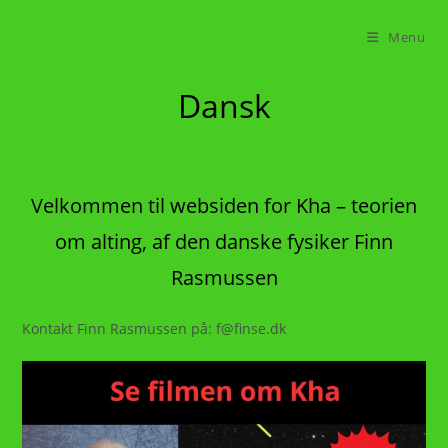
Skip
to
Menu
content
Dansk
Velkommen til websiden for Kha – teorien
om alting, af den danske fysiker Finn
Rasmussen
Kontakt Finn Rasmussen på: f@finse.dk