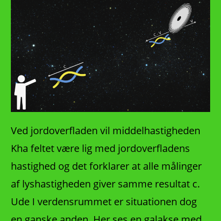
Ved jordoverfladen vil middelhastigheden
Kha feltet være lig med jordoverfladens
hastighed og det forklarer at alle målinger
af lyshastigheden giver samme resultat c.
Ude I verdensrummet er situationen dog
en ganske anden. Her ses en galakse med